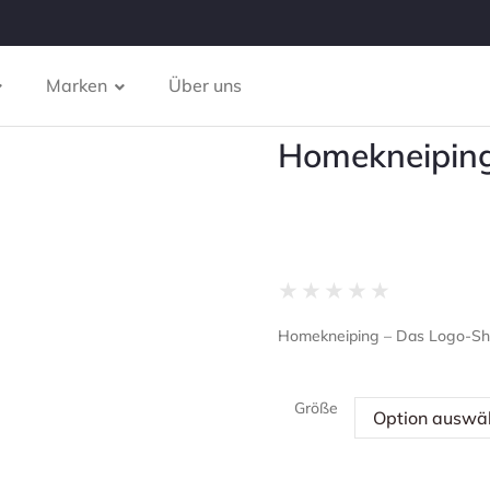
Marken
Über uns
Homekneiping 
★
★
★
★
★
Homekneiping – Das Logo-Shir
Größe