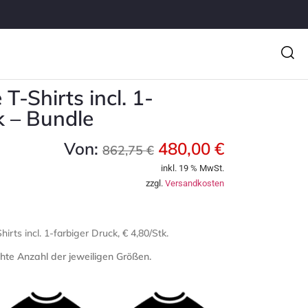
T-Shirts incl. 1-
k – Bundle
Von:
480,00
€
862,75
€
inkl. 19 % MwSt.
zzgl.
Versandkosten
rts incl. 1-farbiger Druck, € 4,80/Stk.
hte Anzahl der jeweiligen Größen.