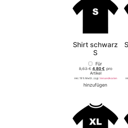
Shirt schwarz
S
S
Für
8,63
€
4,80
€
pro
Artikel
inkl. 19 % MwSt.
zzgl.
Versandkosten
in
hinzufügen