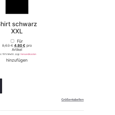
hirt schwarz
XXL
Für
8,63
€
4,80
€
pro
Artikel
kl. 19 % MwSt.
zzgl.
Versandkosten
hinzufügen
Größentabellen