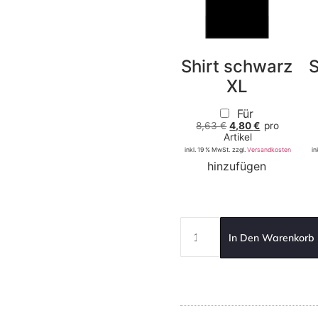
Shirt schwarz
S
XL
Für
8,63
€
4,80
€
pro
Artikel
inkl. 19 % MwSt.
zzgl.
Versandkosten
in
hinzufügen
In Den Warenkorb