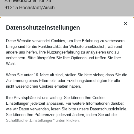
Am Medbacher Tor 7a
91315 Höchstadt/Aisch
Tel.: (09193) 7556
×
Fax: (09193) 9336
Datenschutzeinstellungen
info@t-shirt-drucker.de
Diese Website verwendet Cookies, um Ihre Erfahrung zu verbessern.
Einige sind für die Funktionalität der Website unerlässlich, während
andere uns helfen, Ihre Nutzungserfahrung zu analysieren und zu
Rechtliches
verbessern. Bitte überprüfen Sie Ihre Optionen und treffen Sie Ihre
Wahl.
Impressum
Datenschutzerklärung
Wenn Sie unter 16 Jahre alt sind, stellen Sie bitte sicher, dass Sie die
Zustimmung eines Elternteils oder Erziehungsberechtigten für alle
Zahlung & Versand
nicht wesentlichen Cookies erhalten haben.
AGB
Ihre Privatsphäre ist uns wichtig. Sie können Ihre Cookie-
Widerrufsrecht
Einstellungen jederzeit anpassen. Für weitere Informationen darüber,
wie wir Daten verwenden, lesen Sie bitte unsere Datenschutzrichtlinie.
Sie können Ihre Präferenzen jederzeit ändern, indem Sie auf die
Schaltfläche „Einstellungen“ unten klicken.
Vertrag widerufen
Beachten Sie, dass das Deaktivieren bestimmter Arten von Cookies